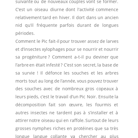
suivante
ou
de
nouveaux
couples
vont
se
former. 
C’est
un
oiseau
diurne
dont
l'activité
commence 
relativement
tard
en
hiver.
Il
dort
dans
un
ancien 
nid
qu’il
fréquente
parfois
durant
de
longues 
périodes. 
Comment
le
Pic
fait-il
pour
trouver
assez
de
larves 
et
d’insectes
xylophages
pour
se
nourrir
et
nourrir 
sa
progéniture
?
Comment
a-t-il
pu
deviner
que 
l’arbre
en
était
infesté
?
C’est
son
secret,
la
base
de 
sa
survie
!
Il
défonce
les
souches
et
les
arbres 
morts
tout
au
long
de
l’année,
vous
pouvez
trouver 
des
souches
avec
de
nombreux
gros
copeaux
à 
leurs
pieds,
c’est
le
travail
d’un
Pic
Noir.
Ensuite
la 
décomposition
fait
son
œuvre,
les
fourmis
et 
autres
insectes
ne
tardent
pas
à
s’installer
et
à 
attirer
notre
oiseau
qui
en
raffole.
Surtout
de
leurs 
grosses
nymphes
riches
en
protéines
que
sa
très 
longue
langue
collante
va
chercher
au
plus 