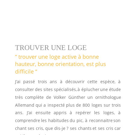
TROUVER UNE LOGE
“ trouver une loge active à bonne 
hauteur, bonne orientation, est plus 
difficile “
J’ai
passé
trois
ans
à
découvrir
cette
espèce,
à 
consulter
des
sites
spécialisés,
à
éplucher
une
étude 
très
complète
de
Volker
Günther
un
ornithologue 
Allemand
qui
a
inspecté
plus
de
800
loges
sur
trois 
ans.
J’ai
ensuite
appris
à
repérer
les
loges,
à 
comprendre
les
habitudes
du
pic,
à
reconnaitre
son 
chant
ses
cris,
que
dis-je
?
ses
chants
et
ses
cris
car 