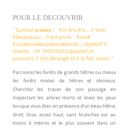
POUR LE DECOUVRIR 
“ Surtout 
!   Kru kru kru… il vole.      
écoutez 
Klieuuuuuu… il est posé.   Kouik-
Kouikkouikkouikkouikkouik… répétitif il 
chante.  Un  KIOUUUUUplaintif et 
puissant, il est dérangé et il le fait savoir “
Parcourez
les
forêts
de
grands
hêtres
ou
mieux 
les
forêts
mixtes
de
hêtres
et
résineux.
Cherchez
les
traces
de
son
passage
en 
inspectant
les
arbres
morts
et
levez
les
yeux 
lorsque
vous
êtes
en
présence
d’un
beau
hêtre, 
droit,
lisse,
assez
haut,
sans
branches
sur
au 
moins
6
mètres
et
le
plus
souvent
dans
un 