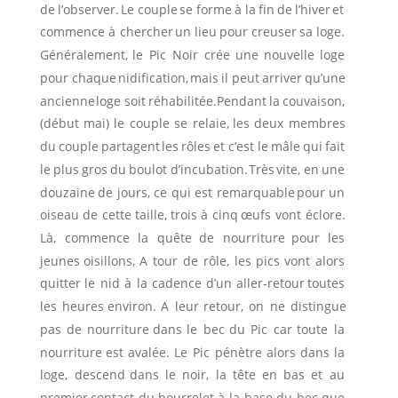
de
l’observer.
Le
couple
se
forme
à
la
fin
de
l’hiver
et 
commence
à
chercher
un
lieu
pour
creuser
sa
loge. 
Généralement,
le
Pic
Noir
crée
une
nouvelle
loge 
pour
chaque
nidification,
mais
il
peut
arriver
qu’une 
ancienne
loge
soit
réhabilitée.
Pendant
la
couvaison, 
(début
mai)
le
couple
se
relaie,
les
deux
membres 
du
couple
partagent
les
rôles
et
c’est
le
mâle
qui
fait 
le
plus
gros
du
boulot
d’incubation.
Très
vite,
en
une 
douzaine
de
jours,
ce
qui
est
remarquable
pour
un 
oiseau
de
cette
taille,
trois
à
cinq
œufs
vont
éclore. 
Là,
commence
la
quête
de
nourriture
pour
les 
jeunes
oisillons,
A
tour
de
rôle,
les
pics
vont
alors 
quitter
le
nid
à
la
cadence
d’un
aller-retour
toutes 
les
heures
environ.
A
leur
retour,
on
ne
distingue 
pas
de
nourriture
dans
le
bec
du
Pic
car
toute
la 
nourriture
est
avalée.
Le
Pic
pénètre
alors
dans
la 
loge,
descend
dans
le
noir,
la
tête
en
bas
et
au 
premier
contact
du
bourrelet
à
la
base
du
bec
que 