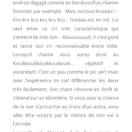
endroit
dégagé
comme
en
bordure
d’un
chemin 
forestier
par
exemple.
Mais
surtout
écoutez
!
- 
Kru
kru
kru
kru
kru
kru…
l’oiseau
est
en
vol.
Lui 
seul
émet
ce
cri
très
caractéristique
qui 
s’entend
de
très
loin.
-
Kliuuuuuuuh,
il
s’est
posé 
et
lance
son
cri
reconnaissable
entre
mille. 
Lorsqu’il
chante
vous
aurez
droit
au 
Kouikkouikkouikkouikouik…
répétitif
et 
ascendant.
C’est
un
peu
comme
le
pic
vert
mais 
avec
l’expérience
on
sait
différencier
les
deux 
très
facilement.
Son
chant
résonne
en
forêt
et 
s’étend
sur
un
kilomètre.
Si
vous
avez
la
chance 
de
le
voir
s’accrocher
au
tronc
d’un
arbre,
vous 
allez
être
surpris
par
le
silence
de
son
vol
à 
l’arrivée. 