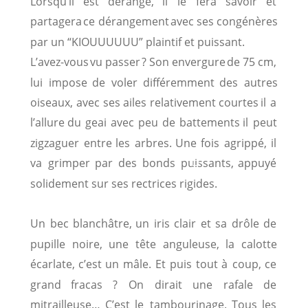
Lorsqu’il
est
dérangé,
il
le
fera
savoir
et 
partagera
ce
dérangement
avec
ses
congénères 
par un “KIOUUUUUU” plaintif et puissant. 
L’avez-vous
vu
passer
?
Son
envergure
de
75
cm, 
lui
impose
de
voler
différemment
des
autres 
oiseaux,
avec
ses
ailes
relativement
courtes
il
a 
l’allure
du
geai
avec
peu
de
battements
il
peut 
zigzaguer
entre
les
arbres.
Une
fois
agrippé,
il 

va
grimper
par
des
bonds
puissants,
appuyé 
solidement sur ses rectrices rigides.
Un
bec
blanchâtre,
un
iris
clair
et
sa
drôle
de 
pupille
noire,
une
tête
anguleuse,
la
calotte 
écarlate,
c’est
un
mâle.
Et
puis
tout
à
coup,
ce 
grand
fracas
?
On
dirait
une
rafale
de 
mitrailleuse…
C’est
le
tambourinage.
Tous
les 