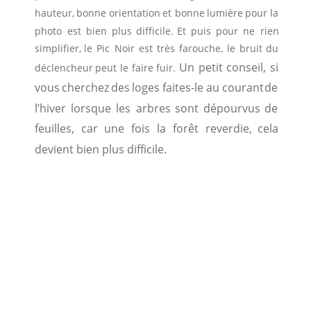
hauteur,
bonne
orientation
et
bonne
lumière
pour
la 
photo
est
bien
plus
difficile.
Et
puis
pour
ne
rien 
simplifier,
le
Pic
Noir
est
très
farouche,
le
bruit
du 
Un
petit
conseil,
si 
déclencheur
peut
le
faire
fuir.
vous
cherchez
des
loges
faites-le
au
courant
de 
l’hiver
lorsque
les
arbres
sont
dépourvus
de 
feuilles,
car
une
fois
la
forêt
reverdie,
cela 
devient bien plus difficile.