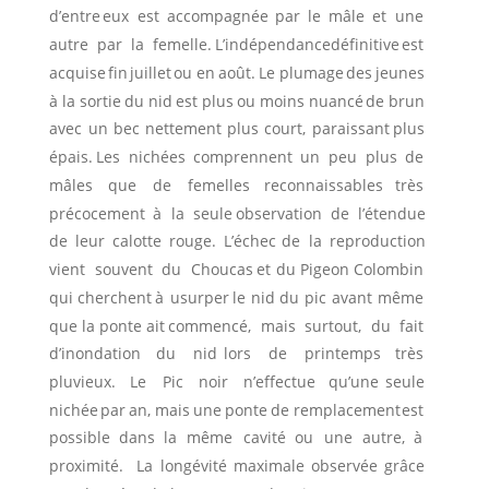
d’entre
eux
est
accompagnée
par
le
mâle
et
une
autre
par
la
femelle.
L’indépendance
définitive
est 
acquise
fin
juillet
ou
en
août.
Le
plumage
des
jeunes 
à
la
sortie
du
nid
est
plus
ou
moins
nuancé
de
brun 
avec
un
bec
nettement
plus
court,
paraissant
plus 
épais.
Les
nichées
comprennent
un
peu
plus
de
mâles
que
de
femelles
reconnaissables
très
précocement
à
la
seule
observation
de
l’étendue
de
leur
calotte
rouge.
L’échec
de
la
reproduction
vient
souvent
du
Choucas
et
du
Pigeon
Colombin 
qui
cherchent
à
usurper
le
nid
du
pic
avant
même 
que
la
ponte
ait
commencé,
mais
surtout,
du
fait
d’inondation
du
nid
lors
de
printemps
très
pluvieux.
Le
Pic
noir
n’effectue
qu’une
seule 
nichée
par
an,
mais
une
ponte
de
remplacement
est 
possible
dans
la
même
cavité
ou
une
autre,
à 
proximité.
La
longévité
maximale
observée
grâce 