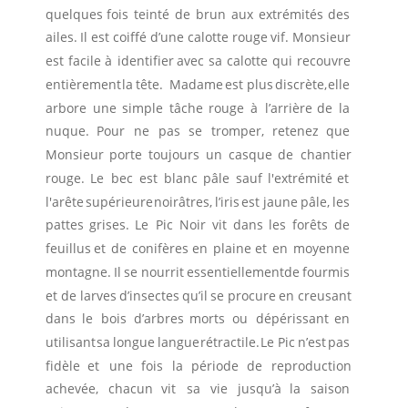
quelques
fois
teinté
de
brun
aux
extrémités
des 
ailes.
Il
est
coiffé
d’une
calotte
rouge
vif.
Monsieur 
est
facile
à
identifier
avec
sa
calotte
qui
recouvre 
entièrement
la
tête.
Madame
est
plus
discrète,
elle 
arbore
une
simple
tâche
rouge
à
l’arrière
de
la 
nuque.
Pour
ne
pas
se
tromper,
retenez
que 
Monsieur
porte
toujours
un
casque
de
chantier 
rouge.
Le
bec
est
blanc
pâle
sauf
l'extrémité
et 
l'arête
supérieure
noirâtres,
l’iris
est
jaune
pâle,
les 
pattes
grises.
Le
Pic
Noir
vit
dans
les
forêts
de 
feuillus
et
de
conifères
en
plaine
et
en
moyenne 
montagne.
Il
se
nourrit
essentiellement
de
fourmis 
et
de
larves
d’insectes
qu’il
se
procure
en
creusant 
dans
le
bois
d’arbres
morts
ou
dépérissant
en 
utilisant
sa
longue
langue
rétractile.
Le
Pic
n’est
pas 
fidèle
et
une
fois
la
période
de
reproduction 
achevée,
chacun
vit
sa
vie
jusqu’à
la
saison 