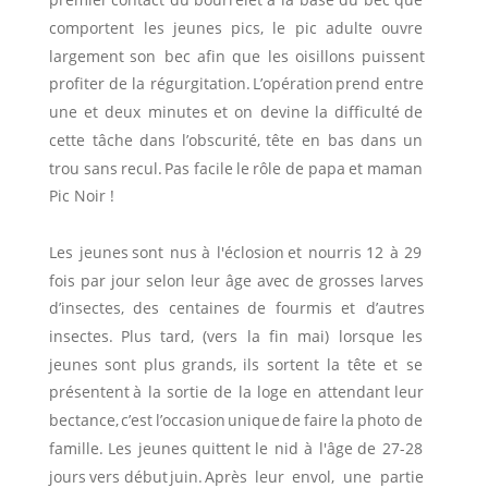
comportent
les
jeunes
pics,
le
pic
adulte
ouvre 
largement
son
bec
afin
que
les
oisillons
puissent 
profiter
de
la
régurgitation.
L’opération
prend
entre 
une
et
deux
minutes
et
on
devine
la
difficulté
de 
cette
tâche
dans
l’obscurité,
tête
en
bas
dans
un 
trou
sans
recul.
Pas
facile
le
rôle
de
papa
et
maman 
Pic Noir !
Les
jeunes
sont
nus
à
l'éclosion
et
nourris
12
à
29 
fois
par
jour
selon
leur
âge
avec
de
grosses
larves 
d’insectes,
des
centaines
de
fourmis
et
d’autres 
insectes.
Plus
tard,
(vers
la
fin
mai)
lorsque
les 
jeunes
sont
plus
grands,
ils
sortent
la
tête
et
se 
présentent
à
la
sortie
de
la
loge
en
attendant
leur 
bectance,
c’est
l’occasion
unique
de
faire
la
photo
de 
famille.
Les
jeunes
quittent
le
nid
à
l'âge
de
27-28
jours
vers
début
juin.
Après
leur
envol,
une
partie