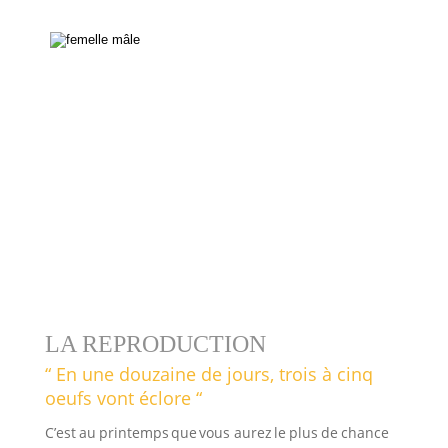
LA REPRODUCTION
“ En une douzaine de jours, trois à cinq 
oeufs vont éclore “
C’est
au
printemps
que
vous
aurez
le
plus
de
chance 