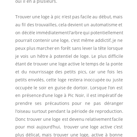
oui il en a plusieurs. 
Trouver
une
loge
à
pic
n’est
pas
facile
au
début,
mais 
au
fil
des
trouvailles,
cela
devient
un
automatisme
et 
on
décèle
immédiatement
l’arbre
qui
potentiellement 
pourrait
contenir
une
loge,
c’est
même
addictif,
je
ne 
peux
plus
marcher
en
forêt
sans
lever
la
tête
lorsque 
je
vois
un
hêtre
à
potentiel
de
loge.
Le
plus
difficile 
étant
de
trouver
une
loge
active
le
temps
de
la
ponte 
et
du
nourrissage
des
petits
pics,
car
une
fois
les 
petits
envolés,
cette
loge
restera
inoccupée
ou
juste 
occupée
le
soir
en
guise
de
dortoir.
Lorsque
l’on
est 
en
présence
d’une
loge
à
Pic
Noir,
il
est
impératif
de 
prendre
ses
précautions
pour
ne
pas
déranger 
l’oiseau surtout pendant la période de reproduction.
Donc
trouver
une
loge
est
devenu
relativement
facile 
pour
moi
aujourd’hui,
trouver
une
loge
active
c’est 
plus
délicat,
mais
trouver
une
loge,
active
à
bonne 