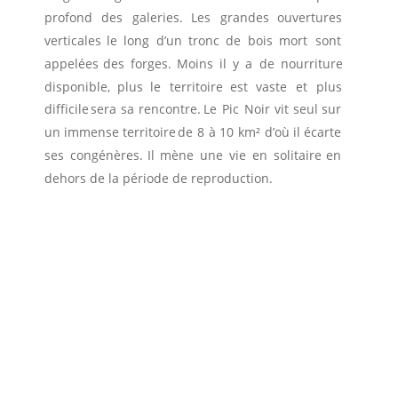
profond
des
galeries.
Les
grandes
ouvertures 
verticales
le
long
d’un
tronc
de
bois
mort
sont 
appelées
des
forges.
Moins
il
y
a
de
nourriture 
disponible,
plus
le
territoire
est
vaste
et
plus 
difficile
sera
sa
rencontre.
Le
Pic
Noir
vit
seul
sur 
un
immense
territoire
de
8
à
10
km²
d’où
il
écarte 
ses
congénères.
Il
mène
une
vie
en
solitaire
en 
dehors de la période de reproduction.