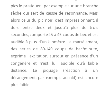
pics
le
pratiquent
par
exemple
sur
une
branche 
sèche
qui
sert
de
caisse
de
résonnance.
Mais 
alors
celui
du
pic
noir,
c’est
impressionnant,
il 
dure
entre
deux
et
jusqu’à
plus
de
trois 
secondes,
comporte
25
à
45
coups
de
bec
et
est 
audible
à
plus
d'un
kilomètre.
Le
martèlement, 
des
séries
de
80-140
coups
de
bec/minute, 
exprime
l'excitation,
surtout
en
présence
d'un 
congénère
et
n’est,
lui,
audible
qu’à
faible 
distance.
Le
piquage
(réaction
à
un 
dérangement,
par
exemple
au
nid)
est
encore 
plus faible.