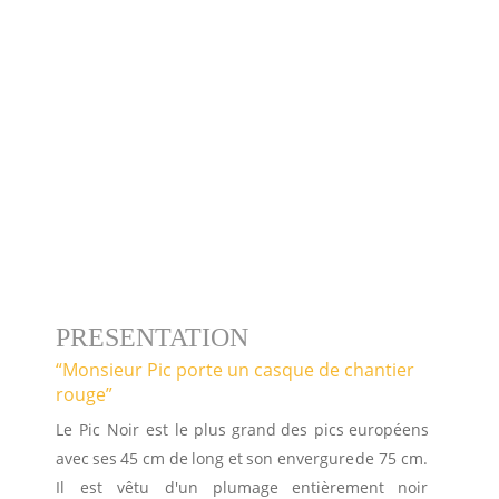
PRESENTATION
“Monsieur Pic porte un casque de chantier 
rouge”
Le
Pic
Noir
est
le
plus
grand
des
pics
européens 
avec
ses
45
cm
de
long
et
son
envergure
de
75
cm. 
Il
est
vêtu
d'un
plumage
entièrement
noir 